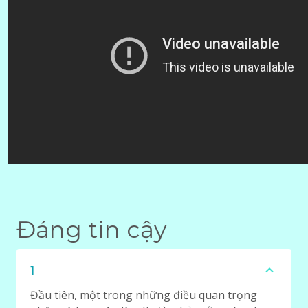
Đáng tin cậy
1
Đầu tiên, một trong những điều quan trọng