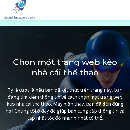
Chọn một trang web kèo
nhà cái thể thao
Tỷ lệ cược là nếu bạn đã kết thúc trên trang này, bạn
đang tìm kiếm thông tin về cách chọn một trang web
keo nha cai thể thao. May mắn thay, bạn đã đến đúng
nơi! Chúng tôi ở đây để giúp bạn cung cấp thông tin và
cập nhật tốc độ nhanh nhất có thể.