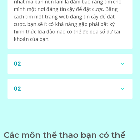
nhất mà bạn nên làm là đảm bảo rằng tìm cho
mình một nơi đáng tin cậy để đặt cược. Bằng
cách tìm một trang web đáng tin cậy để đặt
cược, bạn sẽ ít có khả năng gặp phải bất kỳ
hình thức lừa đảo nào có thể đe dọa số dư tài
khoản của bạn.
02
02
Các môn thể thao bạn có thể