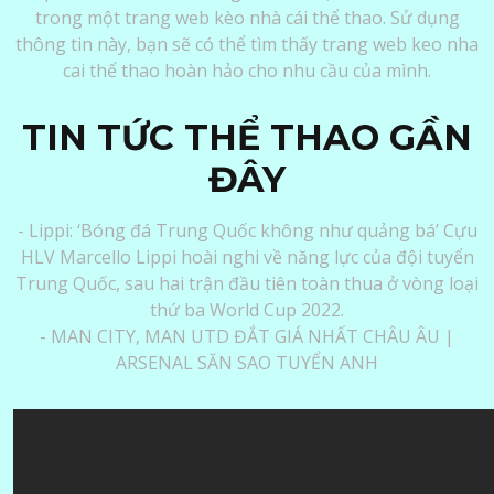
trong một trang web kèo nhà cái thể thao. Sử dụng
thông tin này, bạn sẽ có thể tìm thấy trang web keo nha
cai thể thao hoàn hảo cho nhu cầu của mình.
TIN TỨC THỂ THAO GẦN
ĐÂY
- Lippi: ‘Bóng đá Trung Quốc không như quảng bá’ Cựu
HLV Marcello Lippi hoài nghi về năng lực của đội tuyển
Trung Quốc, sau hai trận đầu tiên toàn thua ở vòng loại
thứ ba World Cup 2022.
- MAN CITY, MAN UTD ĐẮT GIÁ NHẤT CHÂU ÂU |
ARSENAL SĂN SAO TUYỂN ANH