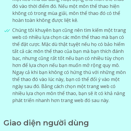
đó vào thời điểm đó. Nếu một môn thể thao hiện
không có trong mùa giải, môn thể thao đó có thể
hoàn toàn không được liệt kê.
Chúng tôi khuyên bạn cũng nên tìm kiếm một trang
web có nhiều lựa chọn các môn thể thao mà bạn có
thể đặt cược. Mặc dù thật tuyệt nếu họ có bảo hiểm
tất cả các môn thể thao của bạn mà bạn thích đánh
bạc, nhưng cũng rất tốt nếu bạn có nhiều tùy chọn
hơn để lựa chọn nếu bạn muốn mở rộng quy mô.
Ngay cả khi bạn không có hứng thú với những môn
thể thao đó vào lúc này, bạn có thể đổi ý vào một
ngày sau đó. Bằng cách chọn một trang web có
nhiều lựa chọn môn thể thao, bạn sẽ ít có khả năng
phát triển nhanh hơn trang web đó sau này.
Giao diện người dùng